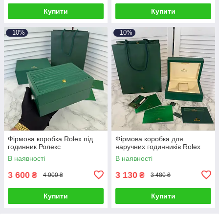
Купити
Купити
–10%
–10%
Фірмова коробка Rolex під
Фірмова коробка для
годинник Ролекс
наручних годинників Rolex
В наявності
В наявності
3 600
3 130
₴
₴
4 000 ₴
3 480 ₴
Купити
Купити