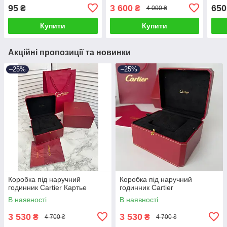
95
3 600
650
₴
₴
4 000 ₴
Купити
Купити
Акційні пропозиції та новинки
–25%
–25%
Коробка під наручний
Коробка під наручний
годинник Cartier Картье
годинник Cartier
В наявності
В наявності
3 530
3 530
₴
₴
4 700 ₴
4 700 ₴