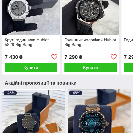
Круті годинники Hublot
Годинник чоловічий Hublot
Годи
5829 Big Bang
Big Bang
7 430
7 290
7 2
₴
₴
Купити
Купити
Акційні пропозиції та новинки
–45%
–45%