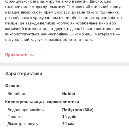
французької означає «кругле вікно в каюті». Дійсно, цей
годинник має морську тематику: їх масивний стильний корпус
нагадує вікно каюти преміумкласу. Дизайн такого годинника
розроблявся з урахуванням низки обов'язкових принципів: по-
перше, це завжди великий корпус як корабельне вікно або
космічний ілюмінатор; по-друге, під час їхнього виготовлення
використовуються найнесподіваніші комбінації матеріалів —
натуральний каучук, кераміка, золото та сталь.
Приховати
Характеристики
Основні
Виробник
Hublot
Користувальницькі характеристики
Водонепроникність
Побутова (30м)
Гарантія
14 днів
Діаметр корпусу
44 мм