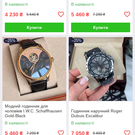
В наявності
В наявності
4 230
5 460
₴
₴
5 640 ₴
7 290 ₴
Купити
Купити
–25%
–25%
Модний годинник для
чоловіків I.W.C. Schaffhausen
Годинник наручний Roger
Gold-Black
Dubuis Excalibur
В наявності
В наявності
5 460
7 050
₴
₴
7 290 ₴
9 400 ₴