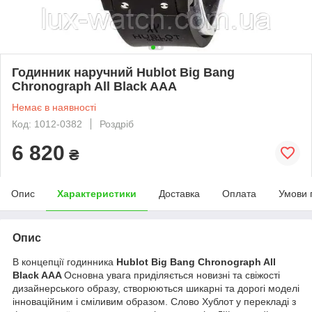
Годинник наручний Hublot Big Bang
Chronograph All Black AAA
Немає в наявності
Код: 1012-0382
Роздріб
6 820
₴
Опис
Характеристики
Доставка
Оплата
Умови 
Опис
В концепції годинника
Hublot Big Bang Chronograph All
Black AAA
Основна увага приділяється новизні та свіжості
дизайнерського образу, створюються шикарні та дорогі моделі
інноваційним і сміливим образом. Слово Хублот у перекладі з