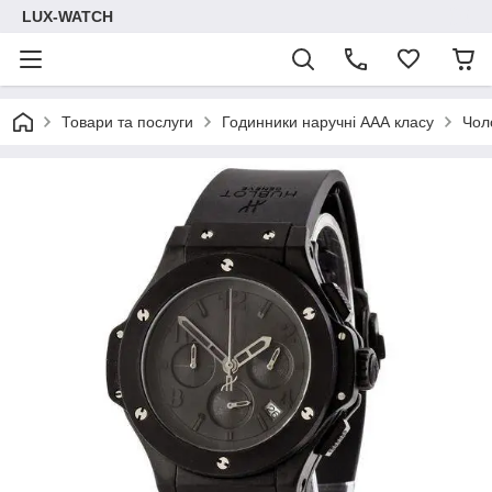
LUX-WATCH
Товари та послуги
Годинники наручні ААА класу
Чол