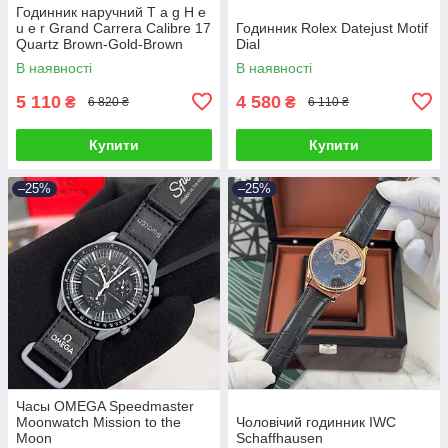
Годинник наручний T a g H e
u e r Grand Carrera Calibre 17
Годинник Rolex Datejust Motif
Quartz Brown-Gold-Brown
Dial
В наявності
В наявності
5 110
4 580
₴
₴
6 820 ₴
6 110 ₴
Купити
Купити
–25%
–25%
Часы OMEGA Speedmaster
Moonwatch Mission to the
Чоловічий годинник IWC
Moon
Schaffhausen