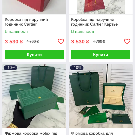
Коробка під наручний
Коробка під наручний
годинник Cartier
годинник Cartier Картье
В наявності
В наявності
3 530
3 530
₴
₴
4 700 ₴
4 700 ₴
Купити
Купити
–10%
–10%
Фірмова коробка Rolex під
Фірмова коробка для