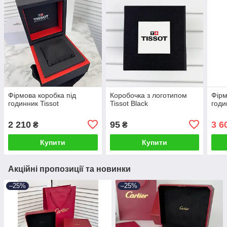
Фірмова коробка під
Коробочка з логотипом
Фірм
годинник Tissot
Tissot Black
годи
2 210
95
3 6
₴
₴
Купити
Купити
Акційні пропозиції та новинки
–25%
–25%