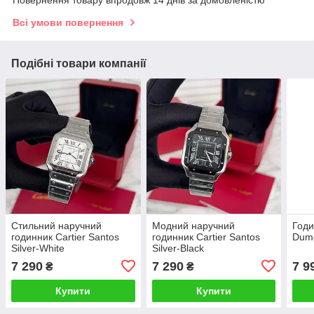
Повернення товару впродовж 14 днів за домовленістю
Всі умови повернення
Подібні товари компанії
Стильний наручний
Модний наручний
Годи
годинник Cartier Santos
годинник Cartier Santos
Dum
Silver-White
Silver-Black
7 290
7 290
7 9
₴
₴
Купити
Купити