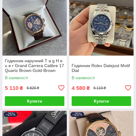
Годинник наручний T a g H e
u e r Grand Carrera Calibre 17
Годинник Rolex Datejust Motif
Quartz Brown-Gold-Brown
Dial
В наявності
В наявності
5 110
4 580
₴
₴
6 820 ₴
6 110 ₴
Купити
Купити
–25%
–25%