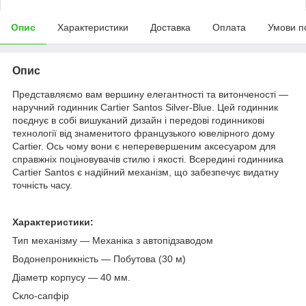
Опис
Характеристики
Доставка
Оплата
Умови п
Опис
Представляємо вам вершину елегантності та витонченості —
наручний годинник Cartier Santos Silver-Blue. Цей годинник
поєднує в собі вишуканий дизайн і передові годинникові
технології від знаменитого французького ювелірного дому
Cartier. Ось чому вони є неперевершеним аксесуаром для
справжніх поціновувачів стилю і якості. Всередині годинника
Cartier Santos є надійний механізм, що забезпечує видатну
точність часу.
Характеристики:
Тип механізму — Механіка з автопідзаводом
Водонепроникність — Побутова (30 м)
Діаметр корпусу — 40 мм.
Скло-сапфір