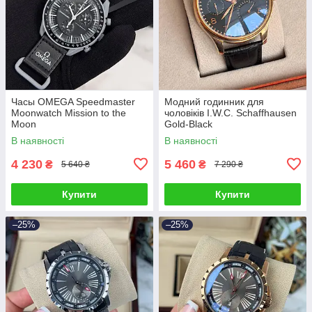
Часы OMEGA Speedmaster
Модний годинник для
Moonwatch Mission to the
чоловіків I.W.C. Schaffhausen
Moon
Gold-Black
В наявності
В наявності
4 230
5 460
₴
₴
5 640 ₴
7 290 ₴
Купити
Купити
–25%
–25%