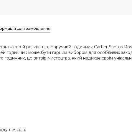
ормація для замовлення
легантністю й розкішшю. Наручний годинник Cartier Santos Ro
Цей годинник може бути гарним вибором для особливих заходів,
 годинник, це витвір мистецтва, який надихає своїм унікальн
подушечкою.