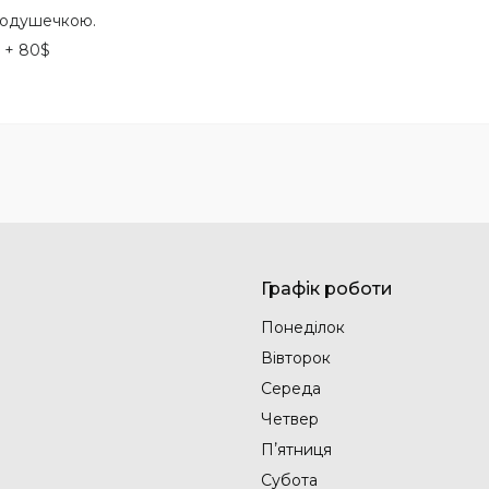
подушечкою.
 + 80$
Графік роботи
Понеділок
Вівторок
Середа
Четвер
Пʼятниця
Субота