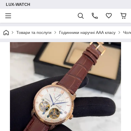
LUX-WATCH
Товари та послуги
Годинники наручні ААА класу
Чол