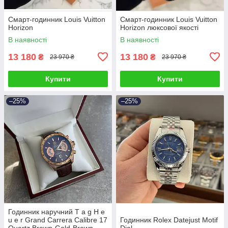
Смарт-годинник Louis Vuitton
Смарт-годинник Louis Vuitton
Horizon
Horizon люксової якості
В наявності
В наявності
13 180
13 180
₴
₴
23 970 ₴
23 970 ₴
Купити
Купити
–25%
–25%
Годинник наручний T a g H e
u e r Grand Carrera Calibre 17
Годинник Rolex Datejust Motif
Quartz Brown-Gold-Brown
Dial