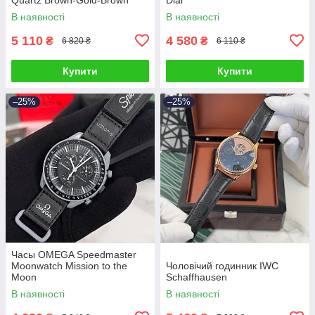
В наявності
В наявності
5 110
4 580
₴
₴
6 820 ₴
6 110 ₴
Купити
Купити
–25%
–25%
Часы OMEGA Speedmaster
Moonwatch Mission to the
Чоловічий годинник IWC
Moon
Schaffhausen
В наявності
В наявності