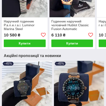
Наручний годинник
Годинник наручний
Нару
P.a.n.e.r.a.i. Luminor
чоловічий Hublot Classic
r a 
Marina Steel
Fusion Automatic
10 580
6 110
10 
₴
₴
Купити
Купити
Акційні пропозиції та новинки
–45%
–45%