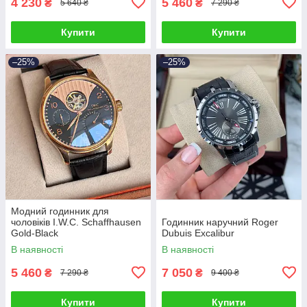
4 230
5 460
₴
₴
5 640 ₴
7 290 ₴
Купити
Купити
–25%
–25%
Модний годинник для
чоловіків I.W.C. Schaffhausen
Годинник наручний Roger
Gold-Black
Dubuis Excalibur
В наявності
В наявності
5 460
7 050
₴
₴
7 290 ₴
9 400 ₴
Купити
Купити