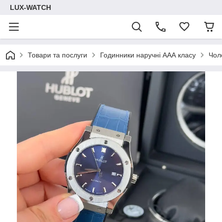
LUX-WATCH
Товари та послуги
Годинники наручні ААА класу
Чол