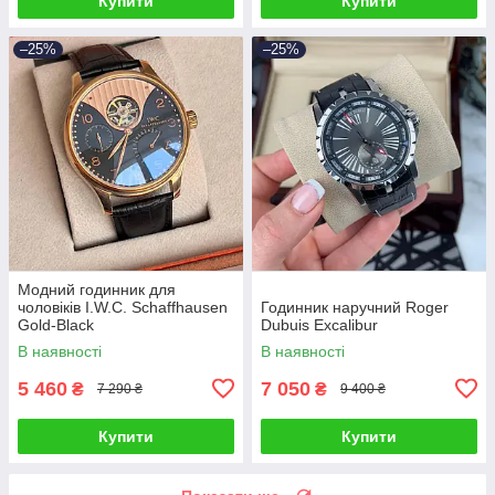
Купити
Купити
–25%
–25%
Модний годинник для
чоловіків I.W.C. Schaffhausen
Годинник наручний Roger
Gold-Black
Dubuis Excalibur
В наявності
В наявності
5 460
7 050
₴
₴
7 290 ₴
9 400 ₴
Купити
Купити