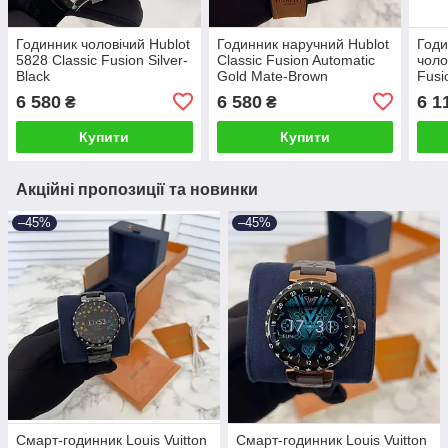
Годинник чоловічий Hublot
Годинник наручний Hublot
Годи
5828 Classic Fusion Silver-
Classic Fusion Automatic
чоло
Black
Gold Mate-Brown
Fusi
6 580
6 580
6 1
₴
₴
Купити
Купити
Акційні пропозиції та новинки
–45%
–45%
Смарт-годинник Louis Vuitton
Смарт-годинник Louis Vuitton