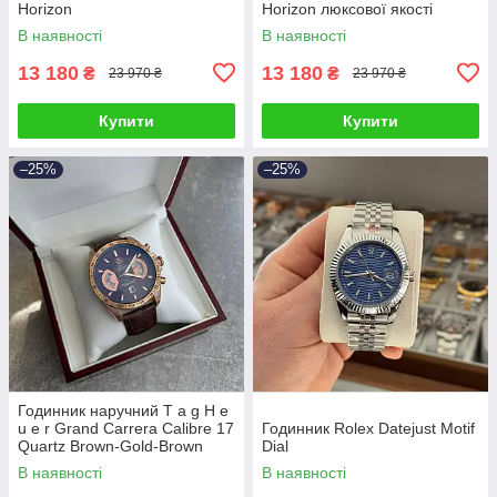
Horizon
Horizon люксової якості
В наявності
В наявності
13 180
13 180
₴
₴
23 970 ₴
23 970 ₴
Купити
Купити
–25%
–25%
Годинник наручний T a g H e
u e r Grand Carrera Calibre 17
Годинник Rolex Datejust Motif
Quartz Brown-Gold-Brown
Dial
В наявності
В наявності