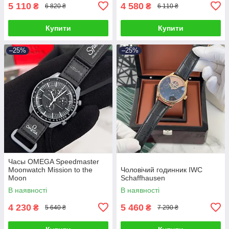
5 110
4 580
₴
₴
6 820 ₴
6 110 ₴
Купити
Купити
–25%
–25%
Часы OMEGA Speedmaster
Moonwatch Mission to the
Чоловічий годинник IWC
Moon
Schaffhausen
В наявності
В наявності
4 230
5 460
₴
₴
5 640 ₴
7 290 ₴