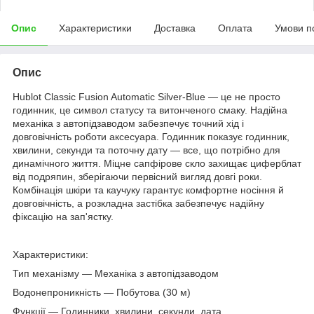
Опис
Характеристики
Доставка
Оплата
Умови п
Опис
Hublot Classic Fusion Automatic Silver-Blue — це не просто
годинник, це символ статусу та витонченого смаку. Надійна
механіка з автопідзаводом забезпечує точний хід і
довговічність роботи аксесуара. Годинник показує годинник,
хвилини, секунди та поточну дату — все, що потрібно для
динамічного життя. Міцне сапфірове скло захищає циферблат
від подряпин, зберігаючи первісний вигляд довгі роки.
Комбінація шкіри та каучуку гарантує комфортне носіння й
довговічність, а розкладна застібка забезпечує надійну
фіксацію на зап'ястку.
Характеристики:
Тип механізму — Механіка з автопідзаводом
Водонепроникність — Побутова (30 м)
Функції — Годинники, хвилини, секунди, дата