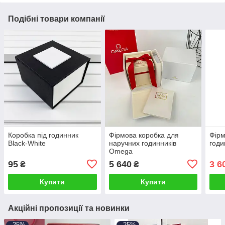
Подібні товари компанії
Коробка під годинник
Фірмова коробка для
Фірм
Black-White
наручних годинників
годи
Omega
95
5 640
3 6
₴
₴
Купити
Купити
Акційні пропозиції та новинки
–25%
–25%