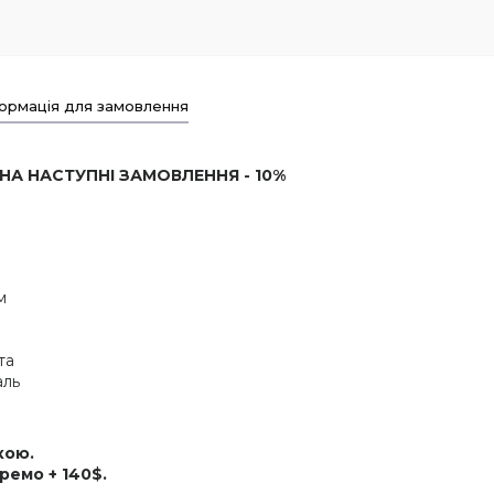
ормація для замовлення
 НА НАСТУПНІ ЗАМОВЛЕННЯ - 10%
м
та
аль
кою.
ремо + 140$.