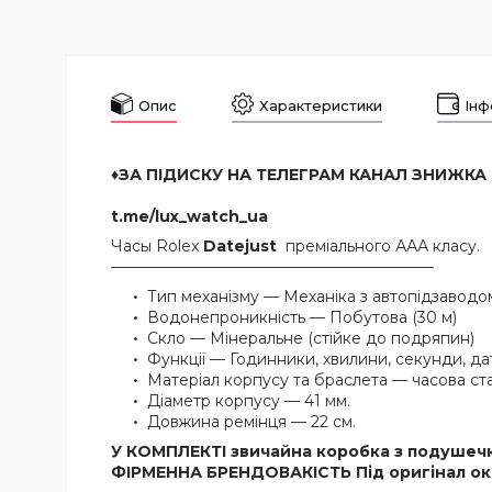
Опис
Характеристики
Інф
♦️ЗА ПІДИСКУ НА ТЕЛЕГРАМ КАНАЛ ЗНИЖКА
t.me/lux_watch_ua
Часы Rolex
Datejust
преміального ААА класу.
—————————————————————
Тип механізму — Механіка з автопідзаводо
Водонепроникність — Побутова (30 м)
Скло — Мінеральне (стійке до подряпин)
Функції — Годинники, хвилини, секунди, да
Матеріал корпусу та браслета — часова ст
Діаметр корпусу — 41 мм.
Довжина ремінця — 22 см.
У КОМПЛЕКТІ звичайна коробка з подушеч
ФІРМЕННА БРЕНДОВАКІСТЬ Під оригінал ок