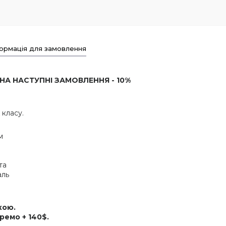
ормація для замовлення
 НА НАСТУПНІ ЗАМОВЛЕННЯ - 10%
 класу.
м
та
аль
кою.
ремо + 140$.