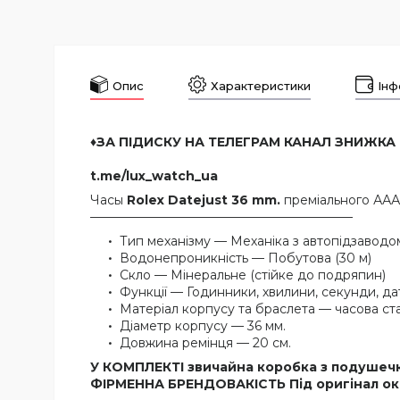
Опис
Характеристики
Інф
♦️ЗА ПІДИСКУ НА ТЕЛЕГРАМ КАНАЛ ЗНИЖКА
t.me/lux_watch_ua
Часы
Rolex Datejust 36 mm.
преміального ААА
—————————————————————
Тип механізму — Механіка з автопідзаводо
Водонепроникність — Побутова (30 м)
Скло — Мінеральне (стійке до подряпин)
Функції — Годинники, хвилини, секунди, да
Матеріал корпусу та браслета — часова ст
Діаметр корпусу — 36 мм.
Довжина ремінця — 20 см.
У КОМПЛЕКТІ звичайна коробка з подушеч
ФІРМЕННА БРЕНДОВАКІСТЬ Під оригінал ок