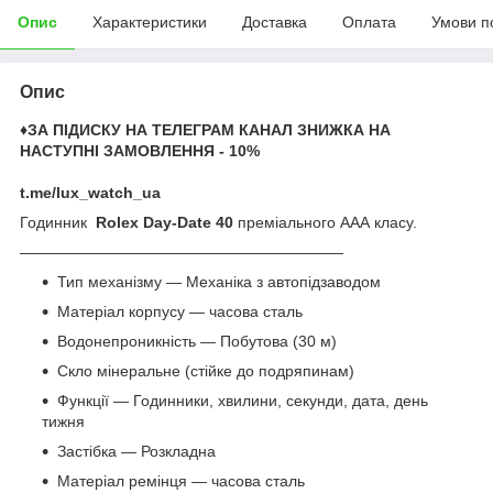
Опис
Характеристики
Доставка
Оплата
Умови п
Опис
♦️ЗА ПІДИСКУ НА ТЕЛЕГРАМ КАНАЛ ЗНИЖКА НА
НАСТУПНІ ЗАМОВЛЕННЯ - 10%
t.me/lux_watch_ua
Годинник
Rolex Day-Date 40
преміального ААА класу.
—————————————————————
Тип механізму — Механіка з автопідзаводом
Матеріал корпусу — часова сталь
Водонепроникність — Побутова (30 м)
Скло мінеральне (стійке до подряпинам)
Функції — Годинники, хвилини, секунди, дата, день
тижня
Застібка — Розкладна
Матеріал ремінця — часова сталь