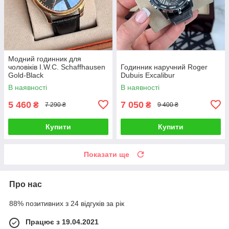
Модний годинник для
чоловіків I.W.C. Schaffhausen
Годинник наручний Roger
Gold-Black
Dubuis Excalibur
В наявності
В наявності
5 460
7 050
₴
₴
7 290 ₴
9 400 ₴
Купити
Купити
Показати ще
Про нас
88% позитивних з 24 відгуків за рік
Працює з 19.04.2021