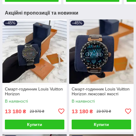
Акційні пропозиції та новинки
–45%
–45%
Смарт-годинник Louis Vuitton
Смарт-годинник Louis Vuitton
Horizon
Horizon люксової якості
В наявності
В наявності
13 180
13 180
₴
₴
23 970 ₴
23 970 ₴
Купити
Купити