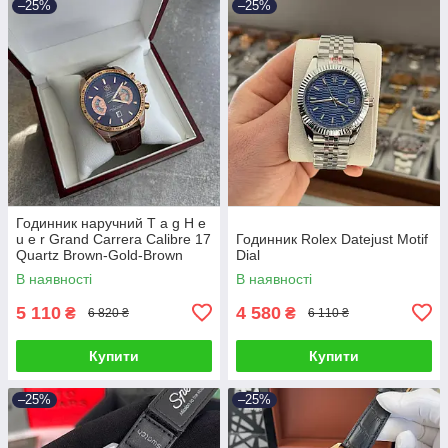
–25%
–25%
Годинник наручний T a g H e
u e r Grand Carrera Calibre 17
Годинник Rolex Datejust Motif
Quartz Brown-Gold-Brown
Dial
В наявності
В наявності
5 110
4 580
₴
₴
6 820 ₴
6 110 ₴
Купити
Купити
–25%
–25%