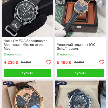
Часы OMEGA Speedmaster
Moonwatch Mission to the
Чоловічий годинник IWC
Moon
Schaffhausen
В наявності
В наявності
4 230
5 460
₴
₴
5 640 ₴
7 290 ₴
Купити
Купити
–25%
–25%