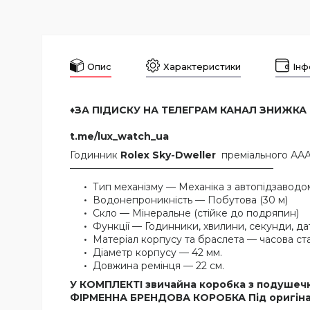
Опис
Характеристики
Інф
♦️ЗА ПІДИСКУ НА ТЕЛЕГРАМ КАНАЛ ЗНИЖКА
t.me/lux_watch_ua
Годинник
Rolex Sky-Dweller
преміального ААА
—————————————————————
Тип механізму — Механіка з автопідзаводо
Водонепроникність — Побутова (30 м)
Скло — Мінеральне (стійке до подряпин)
Функції — Годинники, хвилини, секунди, да
Матеріал корпусу та браслета — часова ст
Діаметр корпусу — 42 мм.
Довжина ремінця — 22 см.
У КОМПЛЕКТІ звичайна коробка з подушеч
ФІРМЕННА БРЕНДОВА КОРОБКА Під оригіна