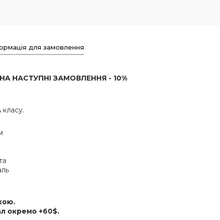
ормація для замовлення
 НА НАСТУПНІ ЗАМОВЛЕННЯ - 10%
 класу.
м
та
аль
кою.
л окремо +60$.